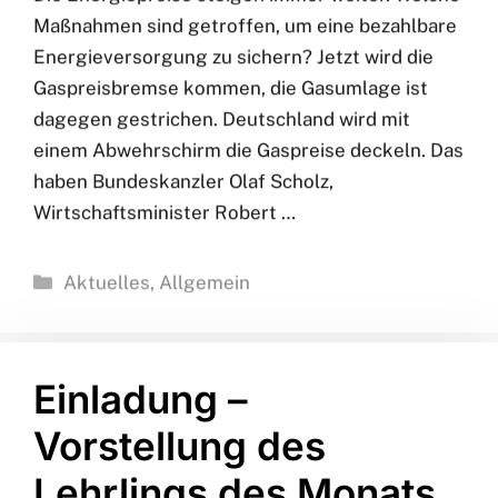
21. Oktober 2022
Die Energiepreise steigen immer weiter. Welche
Maßnahmen sind getroffen, um eine bezahlbare
Energieversorgung zu sichern? Jetzt wird die
Gaspreisbremse kommen, die Gasumlage ist
dagegen gestrichen. Deutschland wird mit
einem Abwehrschirm die Gaspreise deckeln. Das
haben Bundeskanzler Olaf Scholz,
Wirtschaftsminister Robert …
Kategorien
Aktuelles
,
Allgemein