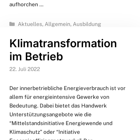
zahlreiche junge Persönlichkeiten, die ihre
Ausbilder/-innen begeistern: aufgrund ihrer
besonderen Begabung, Zielstrebigkeit und
Handfertigkeit, weil sie mit innovativen Ideen
aufhorchen …
Kategorien
Aktuelles
,
Allgemein
,
Ausbildung
Klimatransformation
im Betrieb
22. Juli 2022