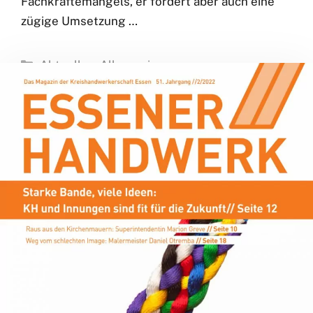
Stellenwert des
Handwerks
27. Juni 2022
Kreishandwerksmeister van Beek fordert
zeitnahe Ergebnisse Im vorgelegten
Koalitionsvertrag von CDU und Grünen in
Nordrhein-Westfalen finden sich nach
Auffassung von Essens Kreishandwerksmeister
Martin van Beek einige dringend notwendige
Zielmarken zur Bewältigung des
Fachkräftemangels, er fordert aber auch eine
zügige Umsetzung …