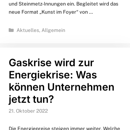
Fahrzeuglackierer-, Fotografen-, Maßschneider
und Steinmetz-Innungen ein. Begleitet wird das
neue Format „Kunst im Foyer“ von …
Kategorien
Aktuelles
,
Allgemein
Gaskrise wird zur
Energiekrise: Was
können Unternehmen
jetzt tun?