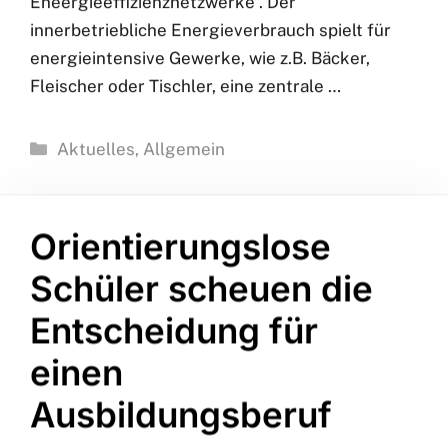
Der innerbetriebliche Energieverbrauch ist vor
allem für energieintensive Gewerke von
Bedeutung. Dabei bietet das Handwerk
Unterstützungsangebote wie die
“Mittelstandsinitiative Energiewende und
Klimaschutz” oder “Initiative
Eneergieeffizienznetzwerke”. Der
innerbetriebliche Energieverbrauch spielt für
energieintensive Gewerke, wie z.B. Bäcker,
Fleischer oder Tischler, eine zentrale …
Kategorien
Aktuelles
,
Allgemein