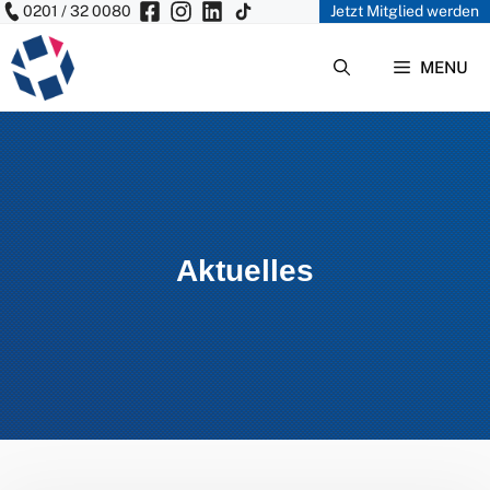
0201 / 32 0080
Jetzt Mitglied werden
Zum
Inhalt
MENU
springen
Aktuelles