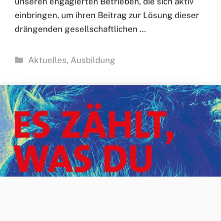
Handwerksbetriebe und bürokratische Hürden.
„Die große Integrationsleistung des Handwerks
verdanken wir maßgeblich und in erster Linie
unseren engagierten Betrieben, die sich aktiv
einbringen, um ihren Beitrag zur Lösung dieser
drängenden gesellschaftlichen …
Kategorien
Aktuelles
,
Ausbildung