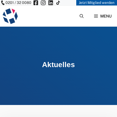
0201 / 32 0080
Jetzt Mitglied werden
Zum
Inhalt
MENU
springen
Aktuelles