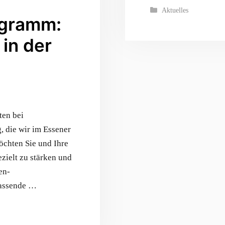
Kategorien
Aktuelles
ogramm:
 in der
ten bei
, die wir im Essener
chten Sie und Ihre
zielt zu stärken und
en-
fassende …