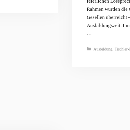
feierlichen Losspre
Rahmen wurden die G
Gesellen überreicht –
Ausbildungszeit. Inn
…
Kategorien
Ausbildung
,
Tischler