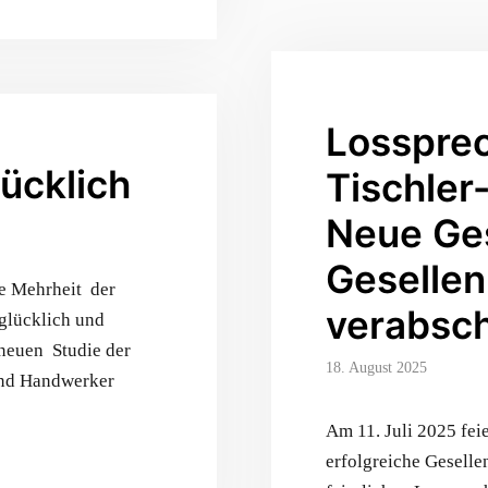
Lossprec
ücklich
Tischler
Neue Ges
Gesellen 
e Mehrheit der
verabsch
glücklich und
 neuen Studie der
18. August 2025
und Handwerker
…
Am 11. Juli 2025 fei
erfolgreiche Geselle