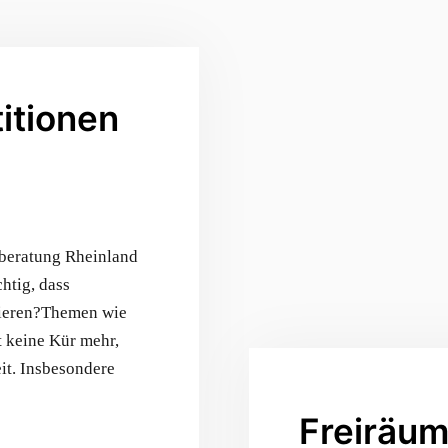
titionen
rberatung Rheinland
htig, dass
tieren?Themen wie
t keine Kür mehr,
it. Insbesondere
Freiräum