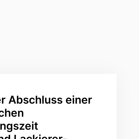
er Abschluss einer
ichen
ngszeit
nd Lackierer-