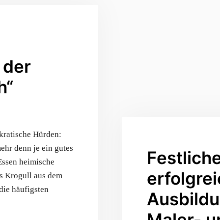
 der
h“
kratische Hürden:
ehr denn je ein gutes
Festlich
Essen heimische
erfolgre
as Krogull aus dem
ie häufigsten
Ausbildu
Maler- u