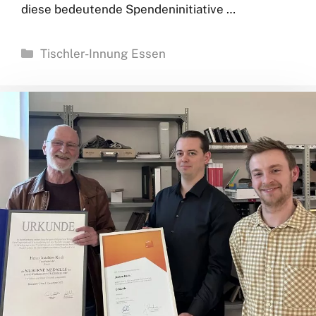
diese bedeutende Spendeninitiative …
Kategorien
Tischler-Innung Essen