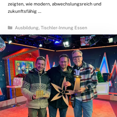
zeigten, wie modern, abwechslungsreich und
zukunftsfähig …
Kategorien
Ausbildung
,
Tischler-Innung Essen