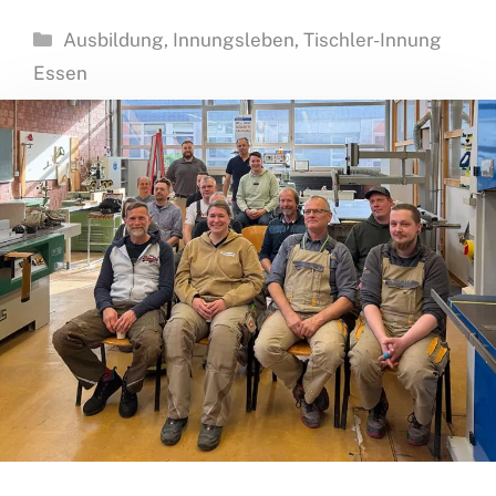
Kategorien
Ausbildung
,
Innungsleben
,
Tischler-Innung
Essen