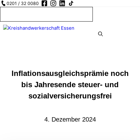
Zum
0201 / 32 0080
Jetzt Mitglied werden
Inhalt
springen
MENU
Inflationsausgleichsprämie noch
bis Jahresende steuer- und
sozialversicherungsfrei
4. Dezember 2024