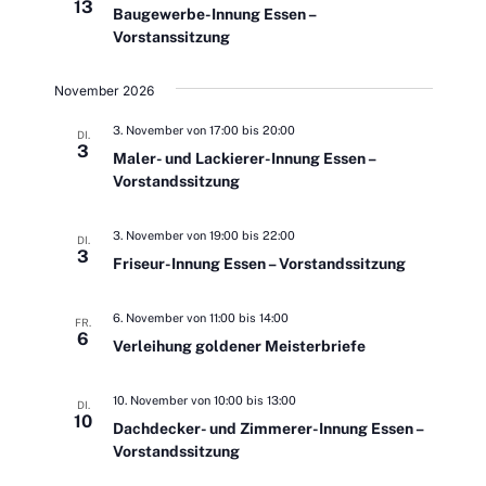
h
13
n
Baugewerbe-Innung Essen –
Vorstanssitzung
e
November 2026
u
3. November von 17:00
bis
20:00
DI.
n
3
Maler- und Lackierer-Innung Essen –
Vorstandssitzung
d
A
3. November von 19:00
bis
22:00
DI.
3
Friseur-Innung Essen – Vorstandssitzung
n
s
6. November von 11:00
bis
14:00
FR.
6
Verleihung goldener Meisterbriefe
i
10. November von 10:00
bis
13:00
DI.
c
10
Dachdecker- und Zimmerer-Innung Essen –
Vorstandssitzung
h