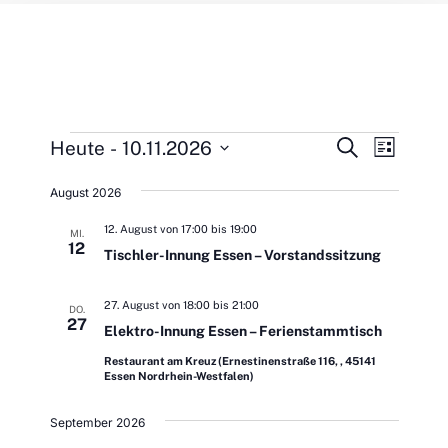
Veranstaltungen
V
V
S
Heute
 - 
10.11.2026
L
u
e
i
D
c
e
s
r
h
August 2026
a
t
e
a
e
r
t
12. August von 17:00
bis
19:00
MI.
n
12
Tischler-Innung Essen – Vorstandssitzung
u
s
a
t
m
27. August von 18:00
bis
21:00
n
a
DO.
w
27
Elektro-Innung Essen – Ferienstammtisch
l
ä
s
t
Restaurant am Kreuz (Ernestinenstraße 116, , 45141
h
Essen Nordrhein-Westfalen)
u
t
l
n
September 2026
e
g
a