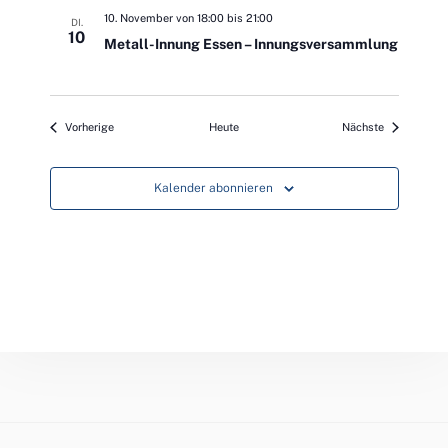
t
10. November von 18:00
bis
21:00
DI.
10
Metall-Innung Essen – Innungsversammlung
e
n
Veranstaltungen
Veranstaltu
Vorherige
Heute
Nächste
,
N
Kalender abonnieren
a
v
i
g
a
t