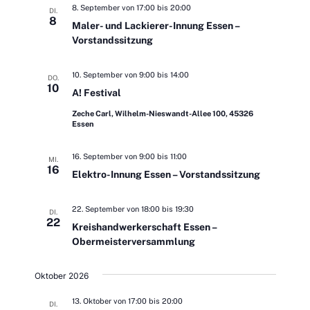
A
n
8. September von 17:00
bis
20:00
DI.
l
n
8
.
Maler- und Lackierer-Innung Essen –
s
Vorstandssitzung
t
i
c
10. September von 9:00
bis
14:00
u
DO.
h
10
A! Festival
t
n
Zeche Carl, Wilhelm-Nieswandt-Allee 100, 45326
e
Essen
g
n
-
16. September von 9:00
bis
11:00
MI.
e
16
N
Elektro-Innung Essen – Vorstandssitzung
a
n
v
22. September von 18:00
bis
19:30
DI.
i
22
S
Kreishandwerkerschaft Essen –
g
Obermeisterversammlung
u
a
t
Oktober 2026
c
i
o
13. Oktober von 17:00
bis
20:00
DI.