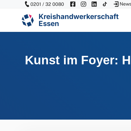
Zum
News
0201 / 32 0080
Inhalt
Kreishandwerkerschaft
springen
Essen
Kunst im Foyer: H