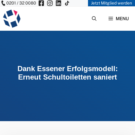
0201 / 32 0080
Jetzt Mitglied werden
Zum
Inhalt
MENU
springen
Dank Essener Erfolgsmodell:
Erneut Schultoiletten saniert