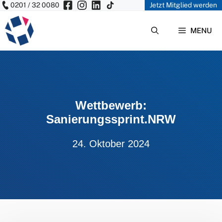
0201 / 32 0080
Jetzt Mitglied werden
Zum
Inhalt
MENU
springen
Wettbewerb:
Sanierungssprint.NRW
24. Oktober 2024