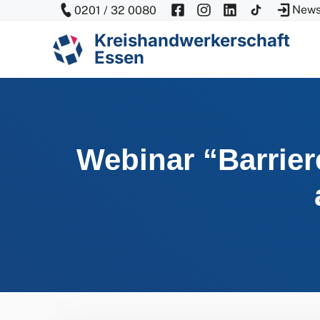
Zum
News
0201 / 32 0080
Inhalt
Kreishandwerkerschaft
springen
Essen
Webinar “Barrie