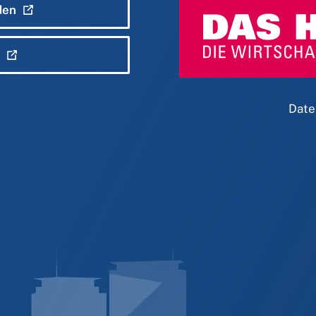
den
Date