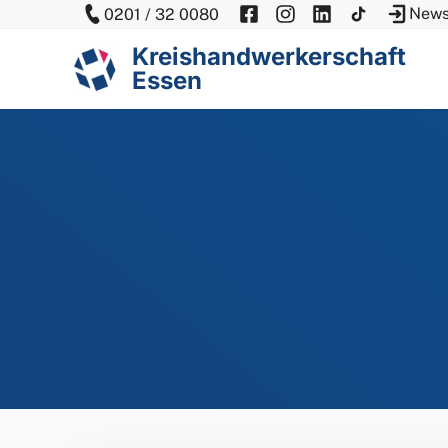
Zum
News
0201 / 32 0080
Inhalt
Kreishandwerkerschaft
springen
Essen