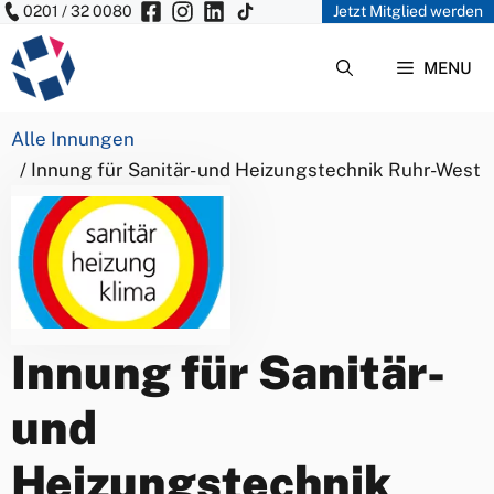
0201 / 32 0080
Jetzt Mitglied werden
Zum
Inhalt
MENU
springen
Alle Innungen
/ Innung für Sanitär- und Heizungstechnik Ruhr-West
Innung für Sanitär-
und
Heizungstechnik