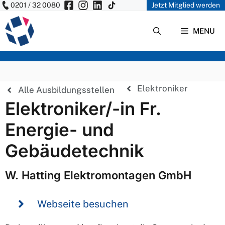
0201 / 32 0080
Jetzt Mitglied werden
Zum
Inhalt
MENU
springen
Elektroniker
Alle Ausbildungsstellen
Elektroniker/-in Fr.
Energie- und
Gebäudetechnik
W. Hatting Elektromontagen GmbH
Webseite besuchen