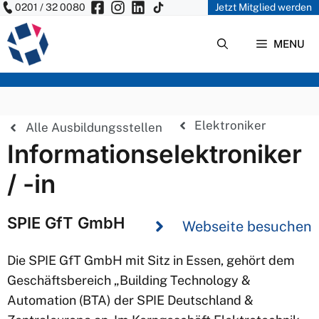
0201 / 32 0080
Jetzt Mitglied werden
Zum
Inhalt
MENU
springen
Elektroniker
Alle Ausbildungsstellen
Informationselektroniker
/ -in
SPIE GfT GmbH
Webseite besuchen
Die SPIE GfT GmbH mit Sitz in Essen, gehört dem
Geschäftsbereich „Building Technology &
Automation (BTA) der SPIE Deutschland &