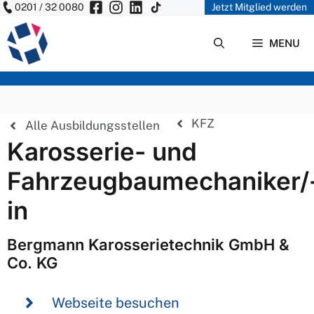
0201 / 32 0080
Jetzt Mitglied werden
Zum
Inhalt
MENU
springen
KFZ
Alle Ausbildungsstellen
Karosserie- und
Fahrzeugbaumechaniker/
in
Bergmann Karosserietechnik GmbH &
Co. KG
Webseite besuchen