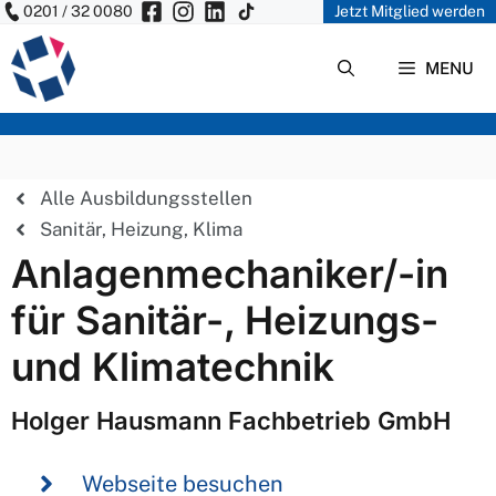
0201 / 32 0080
Jetzt Mitglied werden
Zum
Inhalt
MENU
springen
Alle Ausbildungsstellen
Sanitär, Heizung, Klima
Anlagenmechaniker/-in
für Sanitär-, Heizungs-
und Klimatechnik
Holger Hausmann Fachbetrieb GmbH
Webseite besuchen