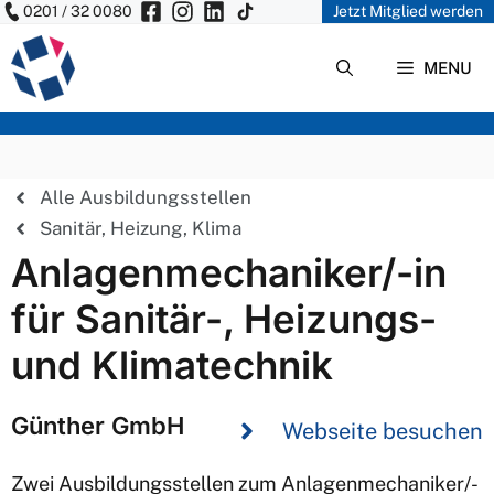
0201 / 32 0080
Jetzt Mitglied werden
Zum
Inhalt
MENU
springen
Alle Ausbildungsstellen
Sanitär, Heizung, Klima
Anlagenmechaniker/-in
für Sanitär-, Heizungs-
und Klimatechnik
Günther GmbH
Webseite besuchen
Zwei Ausbildungsstellen zum Anlagenmechaniker/-