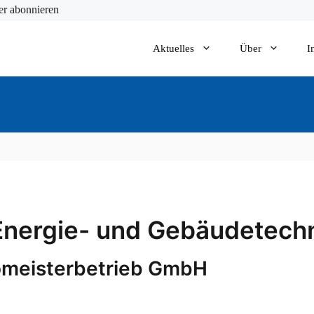
er abonnieren
Aktuelles
Über
I
. Energie- und Gebäudetech
romeisterbetrieb GmbH