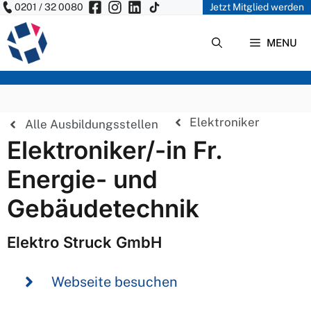
0201 / 32 0080
Jetzt Mitglied werden
Zum
Inhalt
MENU
springen
Elektroniker
Alle Ausbildungsstellen
Elektroniker/-in Fr.
Energie- und
Gebäudetechnik
Elektro Struck GmbH
Webseite besuchen