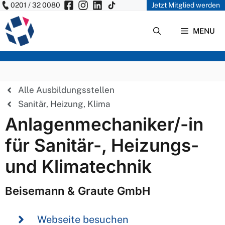
0201 / 32 0080
Jetzt Mitglied werden
Zum
Inhalt
MENU
springen
Alle Ausbildungsstellen
Sanitär, Heizung, Klima
Anlagenmechaniker/-in
für Sanitär-, Heizungs-
und Klimatechnik
Beisemann & Graute GmbH
Webseite besuchen